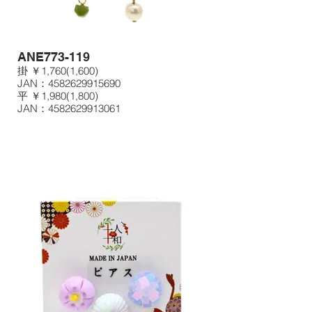
ANE773-119
掛 ￥1,760(1,600)
JAN：4582629915690
平 ￥1,980(1,800)
JAN：4582629913061