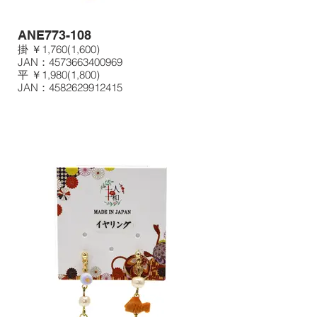
ANE773-108
掛 ￥1,760(1,600)
JAN：4573663400969
平 ￥1,980(1,800)
JAN：4582629912415