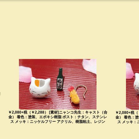
：
脂
￥2,080+税（￥2,288） [素材]ニャンコ先生：キャスト（合
￥2,080+税
金） 着色：塗装、エポキシ樹脂 ポスト：チタン、ステンレ
金） 着色：
ス メッキ：ニッケルフリー アクリル、樹脂粘土、レジン
ス メッキ：