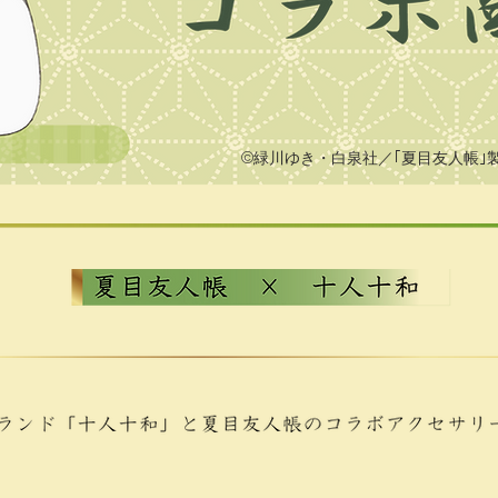
​©緑川ゆき・白泉社／｢夏目友人帳｣