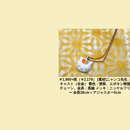
￥1,980+税（￥2,178） [素材]ニャンコ先生
キャスト（合金） 着色：塗装、エポキシ樹
チェーン、金具：真鍮 メッキ：ニッケルフ
ー 全長38cm＋アジャスター5cm