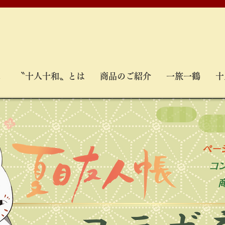
ム
〝十人十和〟とは
商品のご紹介
一旅一鶴
十
ページ
コ