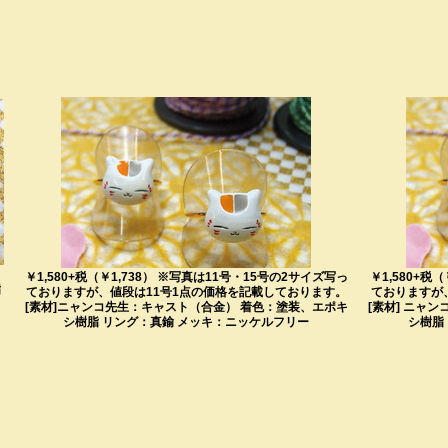
：
￥1,580+税（￥1,738） ※写真は11号・15号の2サイズ写っ
￥1,580+税
脂
ておりますが、値段は11号1点の価格を記載しております。
ておりますが
リ
[素材]ニャンコ先生：キャスト（合金） 着色：塗装、エポキ
[素材] ニャ
シ樹脂 リング：真鍮 メッキ：ニッケルフリー
シ樹脂