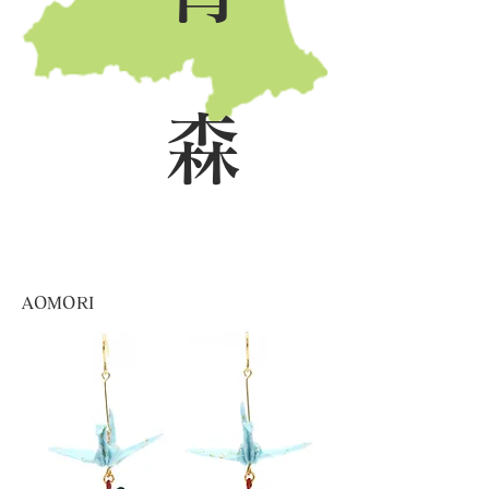
森
AOMORI