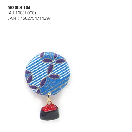
MG008-104
￥1,100(1,000)
JAN：4582754714397