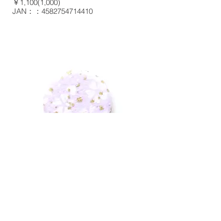
￥1,100(1,000)
JAN：：4582754714410
MG010-107
￥1,100(1,000)