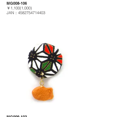
MG008-106
￥1,100(1,000)
JAN：4582754714403
MG009-103